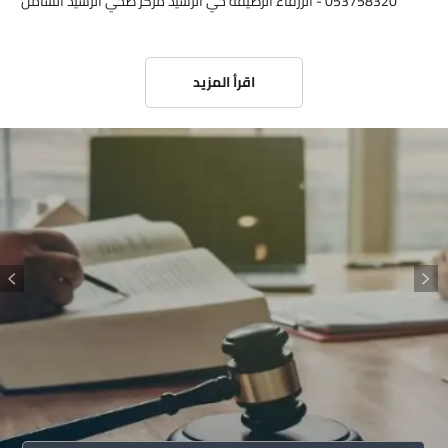
053758320 - الزرقاء الرصيفة حي الرشيد مركز صحي الرشيد الشامل
اقرأ المزيد