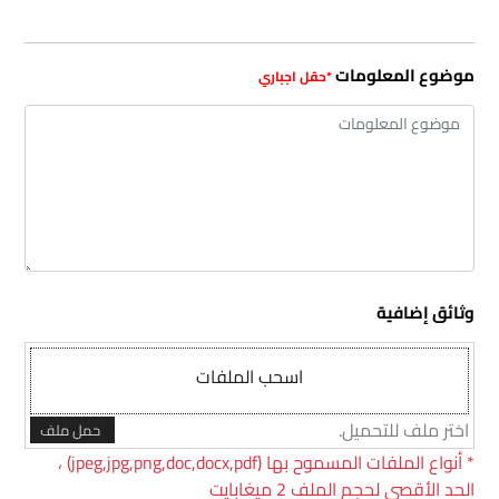
موضوع المعلومات
وثائق إضافية
اسحب الملفات
اختر ملف للتحميل.
حمل ملف
*
أنواع الملفات المسموح بها (jpeg,jpg,png,doc,docx,pdf) ،
الحد الأقصى لحجم الملف 2 ميغابايت