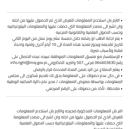
• التزم بان استخدم المعلومات للغرض الذي تم الحصول عليها من اجله
وان اشير الى مصدر المعلومة التي حصلت عليها والمعلومات البيلوغرافيه
وحسب الاصول العلمية والقانونية المرعيه
• يتم اجابة الطلب او رفضه خلال خمسة عشر يوم عمل من اليوم الثاني
لتاريخ تقديمه ويجوز تمديد هذه المدة الى 10 أيام أخرى ولمرة واحدة
فقط ولأسباب مبررة
• للإستفسار مع منسق المعلومات الموظفة عبيده عبده الاتصال على
رقم 064603630 فرعي 507 والبريد الالكتروني info.right@moj.gov.jo
• يعتبر الامتناع عن الرد ضمن المدة المحددة قرار بالرفض
• في حال عدم حصولك على المعلومة يحق لك تقديم شكوى الى مجلس
المعلومات بواسطة مفوض المعلومات / مدير عام دائرة المكتبه الوطنية
• ملاحظة : تأكد من حصولك على الرقم المرجعي
اقر بان المعلومات المذكورة صحيحه والتزم بان استخدم المعلومات
للغرض الذي تم الحصول عليها من اجله وان اشير الى مصدر المعلومة
التي حصلت عليها والمعلومات الببلوغرافية حسب الاصول العلمية