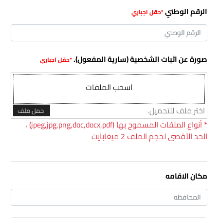
الرقم الوطني
صورة عن اثبات الشخصية (سارية المفعول).
اسحب الملفات
اختر ملف للتحميل.
حمل ملف
*
أنواع الملفات المسموح بها (jpeg,jpg,png,doc,docx,pdf) ،
الحد الأقصى لحجم الملف 2 ميغابايت
مكان الاقامه