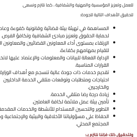
عزيز المؤسسية والمهنية والشفافية ، كما نلتزم ونسعى
لأهداف التالية للجودة:
المساهمة في تهيئة بيئة قضائية وقانونية كفوءة وعادلة
لحماية الحقوق وتعزيز مبادئ الشفافية وتكافؤ الفرص.
الإرتقاء بمستوى أداء المعاونين القضائيين والمعاونين الإداريين
للقيام بمهامهم بكفاءة.
الإدارة الفعالة للبيانات والمعلومات والإعتماد عليها لاتخاذ
القرارات المناسبة.
تقديم خدمات ذات جودة عالية تنسجم مع أهداف الوزارة وتلبي
احتياجات ومتطلبات وتوقعات متلقي الخدمة الداخليين
والخارجيين.
زيادة درجة رضا متلقي الخدمة.
تأمين بيئة عمل ملائمة لكافة العاملين.
التطوير والتحسين المستدام للأنشطة والخدمات المقدمة.
الحفاظ على مسؤولياتنا الأخلاقية والبيئية والإجتماعية ودعم
المجتمع المحلي.
ذلك فإننا نلتزم بـ: