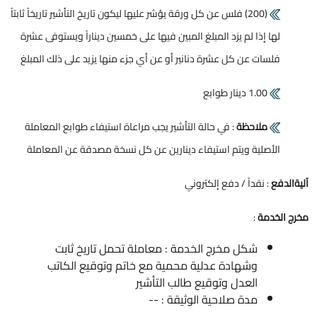
(200) فلس عن كل ورقة يؤشر عليها ليكون تاريخ التأشير تاريخاً ثابتاً
لها إذا لم يزد المبلغ المبين فيها على خمسين ديناراً ويستوفى عشرة
فلسات عن كل عشرة دنانير أو عن أي جزء منها يزيد على ذلك المبلغ
1.00 دينار طوابع
ملاحظة
: في حالة التأشير يجب مراعاة استيفاء طوابع المعاملة
الأصلية ويتم استيفاء دينارين عن كل نسخة مصدقة عن المعاملة
آليةالدفع
: نقداً / دفع إلكتروني
مخرج الخدمة
:
شكل مخرج الخدمة : معاملة تحمل تاريخ ثابت
وشهادة عدلية محمية مع خاتم وتوقيع الكاتب
العدل وتوقيع طالب التأشير
مدة صلاحية الوثيقة : --