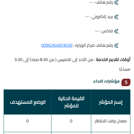
رقم هاتف : --
بريد إلكتروني : --
فاكس : --
رقم هاتف مركز الوزارة :
0096264603630
أوقات تقديم الخدمة
: من الأحد إلى الخميس ( من 8:30 صباحاً إلى 3:30
مساءً)
مؤشرات الاداء
5
القيمة الحالية
إسم المؤشر
الوضع المستهدف
للمؤشر
معدل وقت الانتظار
0
0