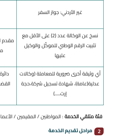
غير الأردني: جواز السفر
نسخ عن الوكالة عدد (2) على الأقل مع
مقدم ا
تثبيت الرقم الوطني للموكِّل والوكيل
مو
عليها
أي وثيقة أخرى ضرورية للمعاملة (وكالات
دائرة
عدلية(عامة)، شهادة تسجيل شركة،حجة
القضا
إرث......)
فئة متلقي الخدمة
: المواطنين / المقيمين / الأعم
مراحل تقديم الخدمة
2